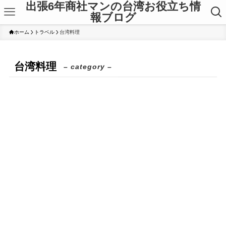
出張6年商社マンの台湾お役立ち情
報ブログ
ホーム
トラベル
台湾料理
台湾料理
– category –