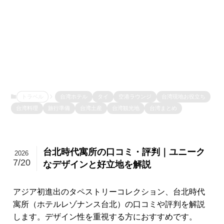
トラベル
台湾ホテル
タイ
空港ラウンジ
台湾現地お役立ち
台湾料理
旅行準備
台湾土産
台湾観光地
台湾まとめ
台北時代寓所の口コミ・評判｜ユニーク
2026
7/20
なデザインと好立地を解説
アジア初進出のタペストリーコレクション、台北時代
寓所（ホテルレゾナンス台北）の口コミや評判を解説
します。デザイン性を重視する方におすすめです。