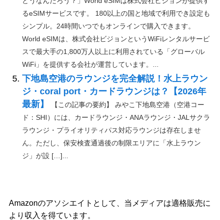
どうなんだろう？」World eSIMは株式会社ビジョンが提供す
るeSIMサービスです。 180以上の国と地域で利用でき設定も
シンプル。24時間いつでもオンラインで購入できます。
World eSIMは、株式会社ビジョンというWiFiレンタルサービ
スで最大手の1,800万人以上に利用されている「グローバル
WiFi」を提供する会社が運営しています。...
下地島空港のラウンジを完全解説！水上ラウン
ジ・coral port・カードラウンジは？【2026年
最新】
【この記事の要約】 みやこ下地島空港（空港コー
ド：SHI）には、カードラウンジ・ANAラウンジ・JALサクラ
ラウンジ・プライオリティパス対応ラウンジは存在しませ
ん。ただし、保安検査通過後の制限エリアに「水上ラウン
ジ」が設 […]...
Amazonのアソシエイトとして、当メディアは適格販売に
より収入を得ています。