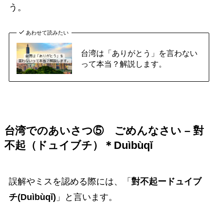
う。
あわせて読みたい
台湾は「ありがとう」を言わない
って本当？解説します。
台湾でのあいさつ⑤
ごめんなさい – 對
不起（ドュイブチ）＊Duìbùqǐ
誤解やミスを認める際には、「
對不起ードュイブ
チ(Duìbùqǐ)
」と言います。