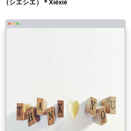
（
シエシエ）＊
Xièxiè