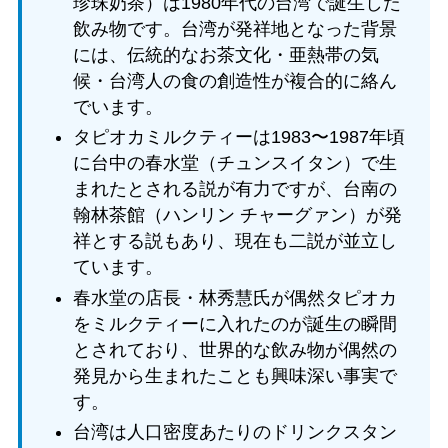
珍珠奶茶）は1980年代の台湾で誕生した
飲み物です。台湾が発祥地となった背景
には、伝統的なお茶文化・亜熱帯の気
候・台湾人の食の創造性が複合的に絡ん
でいます。
タピオカミルクティーは1983〜1987年頃
に台中の春水堂（チュンスイタン）で生
まれたとされる説が有力ですが、台南の
翰林茶館（ハンリン チャーグァン）が発
祥とする説もあり、現在も二説が並立し
ています。
春水堂の店長・林秀慧氏が偶然タピオカ
をミルクティーに入れたのが誕生の瞬間
とされており、世界的な飲み物が偶然の
発見から生まれたことも興味深い事実で
す。
台湾は人口密度あたりのドリンクスタン