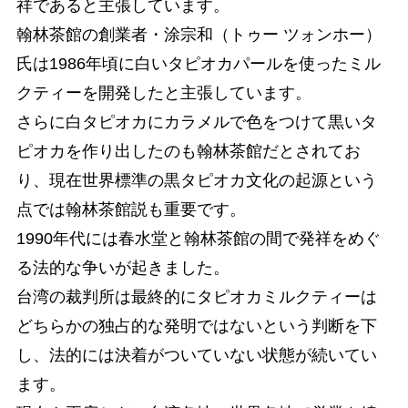
祥であると主張しています。
翰林茶館の創業者・涂宗和（トゥー ツォンホー）
氏は1986年頃に白いタピオカパールを使ったミル
クティーを開発したと主張しています。
さらに白タピオカにカラメルで色をつけて黒いタ
ピオカを作り出したのも翰林茶館だとされてお
り、現在世界標準の黒タピオカ文化の起源という
点では翰林茶館説も重要です。
1990年代には春水堂と翰林茶館の間で発祥をめぐ
る法的な争いが起きました。
台湾の裁判所は最終的にタピオカミルクティーは
どちらかの独占的な発明ではないという判断を下
し、法的には決着がついていない状態が続いてい
ます。