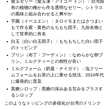
愛玉ゼリー（愛玉凍・アイユー ドン）：台湾固
有の植物の種から作る透明なゼリー。シトラス
の風味と組み合わせると爽やか
芋圓（イーユエン）：タロイモまたはさつまい
もで作る紫・黄色のもちもち団子。九份名物と
して世界的に有名
白玉（白い白玉団子）：もちもちした白い団子
のトッピング
プリン（布丁・プーディン）：なめらかな卵プ
リン。ミルクティーとの相性が良い
ミルクフォーム（奶蓋・ナイガイ）：塩クリー
ムフォームをお茶の上に乗せる技法。2010年代
に爆発的に普及
黒糖シロップ：黒糖の深みある甘みをプラスす
るシロップ
このようなトッピングの多様化が台湾のドリンク