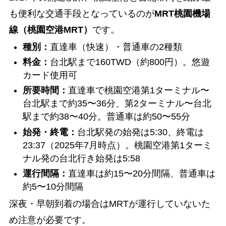
も便利な交通手段となっているのが
MRT桃園機場
線（桃園空港MRT）
です。
種別：
直達車（快速）・普通車の2種類
料金：
台北駅まで160TWD（約800円）。悠遊
カード使用可
所要時間：
直達車で桃園空港第1ターミナル〜
台北駅まで約35〜36分、第2ターミナル〜台北
駅まで約38〜40分。普通車は約50〜55分
始発・終電：
台北駅発の始発は5:30、終電は
23:37（2025年7月時点）。桃園空港第1ターミ
ナル発の台北行き始発は5:58
運行間隔：
直達車は約15〜20分間隔、普通車は
約5〜10分間隔
深夜・早朝到着の場合はMRTが運行していないた
め注意が必要です。