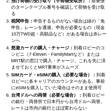
預け荷物の受け取り（手荷物受取所）：
搭乗便
のターンテーブル番号を確認して荷物を受け取
る
税関申告：
申告するものがない場合は緑の「免
申告」レーンを通過。申告が必要なもの（現金
10万TWD超・高額品など）がある場合は赤レー
ンへ
悠遊カードの購入・チャージ：
到着ロビーのコ
ンビニ（7-Eleven・FamilyMartなど）または
MRT駅の窓口で購入・チャージ。これを先に済
ませておくとMRT乗車がスムーズ
SIMカード・eSIMの購入（必要な場合）：
到着
ロビーに各キャリアのカウンターがある。事前
にeSIMを購入していた場合はそのまま使用可
台湾ドルへの両替（必要な場合）：
到着ロビー
の銀行・両替所で日本円から台湾ドルへ両替。
レートは市内の銀行とほぼ変わらない