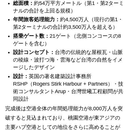
総面積：
約54万平方メートル（第1・第2ターミ
ナルの合計を上回る規模）
年間旅客処理能力：
約4,500万人（現行の第1・
第2ターミナルの合計約3,500万人を超える）
搭乗ゲート数：
21ゲート（北側コンコースの8
ゲートを含む）
設計コンセプト：
台湾の伝統的な屋根瓦・山脈
の稜線・波打つ海・雲海など台湾の自然をイメ
ージしたデザイン
設計：
英国の著名建築設計事務所
RSHP（Rogers Stirk Harbour + Partners）・技
術コンサルタントArup・台灣世曦工程顧問が共
同設計
完成後は空港全体の年間処理能力が8,000万人を突
破すると見込まれており、桃園空港が東アジアの
主要ハブ空港としての地位をさらに高めることが