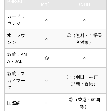
比較項目
MY）
（SHI）
カードラ
×
×
ウンジ
水上ラウ
◎（無料・全搭乗
×
ンジ
者対象）
就航：AN
◎
×
A・JAL
就航：ス
◎（羽田・神戸・
カイマー
○
那覇・香港）
ク
◎（香港・韓国
国際線
×
等）