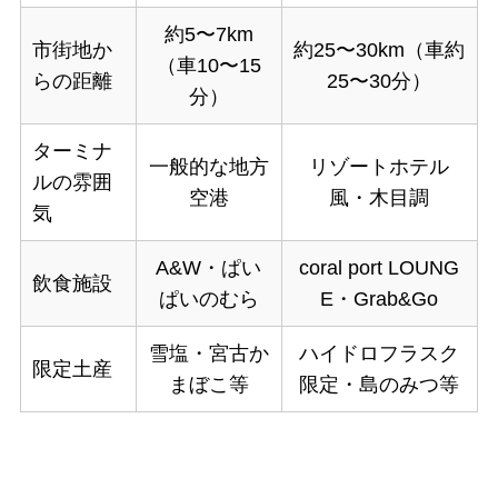
約5〜7km
市街地か
約25〜30km（車約
（車10〜15
らの距離
25〜30分）
分）
ターミナ
一般的な地方
リゾートホテル
ルの雰囲
空港
風・木目調
気
A&W・ぱい
coral port LOUNG
飲食施設
ぱいのむら
E・Grab&Go
雪塩・宮古か
ハイドロフラスク
限定土産
まぼこ等
限定・島のみつ等