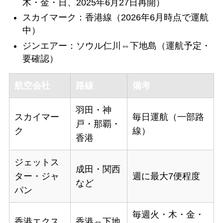
木・金・日、2025年6月27日再開）
スカイマーク：香港線（2026年6月時点で運航
中）
ジンエアー：ソウル仁川⇔下地島（運航予定・
要確認）
航空会社
路線
備考
羽田・神
スカイマー
毎日運航（一部路
戸・那覇・
ク
線）
香港
ジェットス
成田・関西
ター・ジャ
週に最大7便程度
など
パン
毎週火・木・金・
香港エクス
香港⇔下地