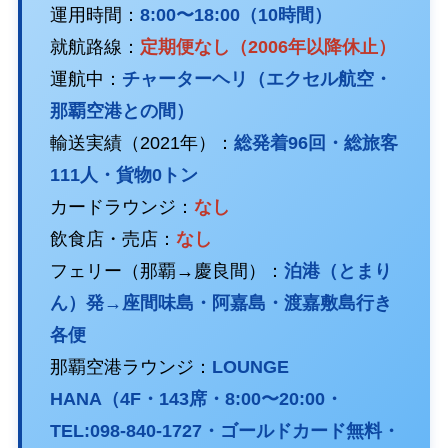
運用時間：
8:00〜18:00（10時間）
就航路線：
定期便なし（2006年以降休止）
運航中：
チャーターヘリ（エクセル航空・
那覇空港との間）
輸送実績（2021年）：
総発着96回・総旅客
111人・貨物0トン
カードラウンジ：
なし
飲食店・売店：
なし
フェリー（那覇→慶良間）：
泊港（とまり
ん）発→座間味島・阿嘉島・渡嘉敷島行き
各便
那覇空港ラウンジ：
LOUNGE
HANA（4F・143席・8:00〜20:00・
TEL:098-840-1727・ゴールドカード無料・