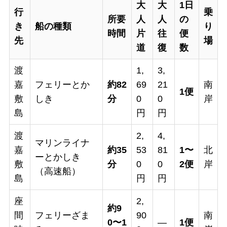
大
大
1日
行
乗
所要
人
人
の
き
船の種類
り
時間
片
往
便
先
場
道
復
数
渡
1,
3,
嘉
フェリーとか
約82
69
21
南
1便
敷
しき
分
0
0
岸
島
円
円
渡
2,
4,
マリンライナ
嘉
約35
53
81
1〜
北
ーとかしき
敷
分
0
0
2便
岸
（高速船）
島
円
円
座
2,
約9
間
フェリーざま
90
南
0〜1
—
1便