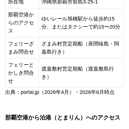
所在地
沖縄県那覇市前島3-25-1
那覇空港か
ゆいレール旭橋駅から徒歩約15
らのアクセ
分、またはタクシーで約15〜20分
ス
フェリーざ
ざまみ村営定期船（座間味島・阿
まみ問合せ
嘉島行き）
フェリーと
渡嘉敷村営定期船（渡嘉敷島行
かしき問合
き）
せ
出典：portai.jp（2026年4月）・2026年6月時点
那覇空港から泊港（とまりん）へのアクセス