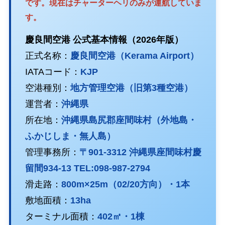
です。現在はチャーターヘリのみが運航していま
す。
慶良間空港 公式基本情報（2026年版）
正式名称：
慶良間空港（Kerama Airport）
IATAコード：
KJP
空港種別：
地方管理空港（旧第3種空港）
運営者：
沖縄県
所在地：
沖縄県島尻郡座間味村（外地島・
ふかじしま・無人島）
管理事務所：
〒901-3312 沖縄県座間味村慶
留間934-13 TEL:098-987-2794
滑走路：
800m×25m（02/20方向）・1本
敷地面積：
13ha
ターミナル面積：
402㎡・1棟