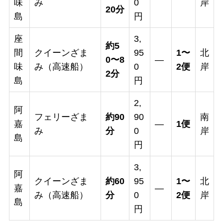
味
み
0
岸
20分
島
円
座
3,
約5
間
クイーンざま
95
1〜
北
0〜8
—
味
み（高速船）
0
2便
岸
2分
島
円
2,
阿
フェリーざま
約90
90
南
嘉
—
1便
み
分
0
岸
島
円
3,
阿
クイーンざま
約60
95
1〜
北
嘉
—
み（高速船）
分
0
2便
岸
島
円