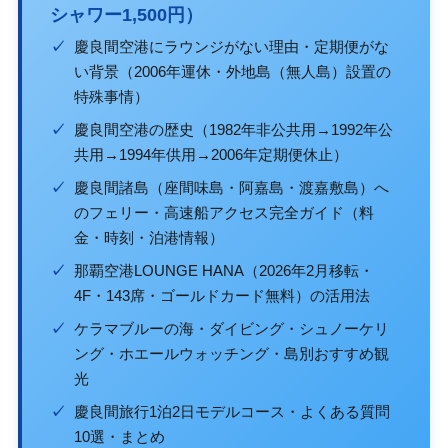
シャワー1,500円）
✓
慶良間空港にラウンジがない理由・定期便がな
い背景（2006年運休・外地島（無人島）設置の
特殊事情）
✓
慶良間空港の歴史（1982年非公共用→1992年公
共用→1994年供用→2006年定期便休止）
✓
慶良間諸島（座間味島・阿嘉島・渡嘉敷島）へ
のフェリー・高速船アクセス完全ガイド（料
金・時刻・泊港情報）
✓
那覇空港LOUNGE HANA（2026年2月移転・
4F・143席・ゴールドカード無料）の活用法
✓
ケラマブルーの海・ダイビング・シュノーケリ
ング・ホエールウォッチング・島別おすすめ観
光
✓
慶良間旅行1泊2日モデルコース・よくある質問
10選・まとめ