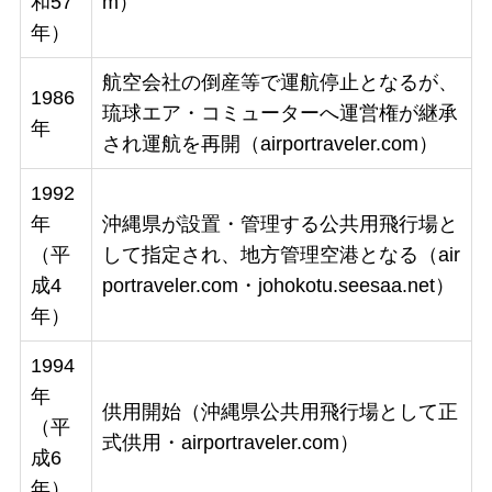
和57
m）
年）
航空会社の倒産等で運航停止となるが、
1986
琉球エア・コミューターへ運営権が継承
年
され運航を再開（airportraveler.com）
1992
年
沖縄県が設置・管理する公共用飛行場と
（平
して指定され、地方管理空港となる（air
成4
portraveler.com・johokotu.seesaa.net）
年）
1994
年
供用開始（沖縄県公共用飛行場として正
（平
式供用・airportraveler.com）
成6
年）