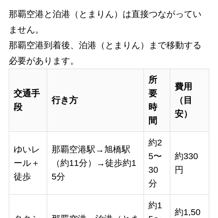
那覇空港と泊港（とまりん）は直接つながってい
ません。
那覇空港到着後、泊港（とまりん）まで移動する
必要があります。
所
費用
交通手
要
行き方
（目
段
時
安）
間
約2
ゆいレ
那覇空港駅→旭橋駅
5〜
約330
ール＋
（約11分）→徒歩約1
30
円
徒歩
5分
分
約1
約1,50