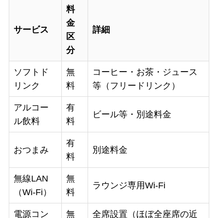
料
金
サービス
詳細
区
分
ソフトド
無
コーヒー・お茶・ジュース
リンク
料
等（フリードリンク）
アルコー
有
ビール等・別途料金
ル飲料
料
有
おつまみ
別途料金
料
無線LAN
無
ラウンジ専用Wi-Fi
（Wi-Fi）
料
電源コン
無
全席設置（ほぼ全座席の近