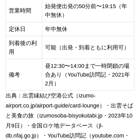
始発便出発の50分前〜19:15（年
営業時間
中無休）
定休日
年中無休
到着後の利
可能（出発・到着ともに利用可）
用
昼12:30〜14:00まで一時閉鎖の場
備考
合あり（YouTube訪問記・2021年
2月）
出典：出雲縁結び空港公式（izumo-
airport.co.jp/airport-guide/card-lounge）・出雲そば
と美食の旅（izumosoba-bisyokutabi.jp・2023年10
月9日）・全国ロケ地データベース（jl-
db.nfaj.go.jp）・YouTube訪問記（youtube.com・