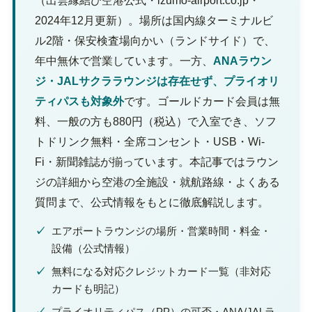
（出雲縁結び空港公式・izumo-airport.co.jp・
2024年12月更新）。場所は国内線ターミナルビ
ル2階・保安検査場向かい（ランドサイド）で、
年中無休で営業しています。一方、
ANAラウン
ジ・JALサクララウンジは存在せず、プライオリ
ティパスも対象外
です。ゴールドカード会員は無
料、一般の方も880円（税込）で入室でき、ソフ
トドリンク無料・全席コンセント・USB・Wi-
Fi・新聞雑誌が揃っています。本記事ではラウン
ジの詳細から空港の全施設・就航路線・よくある
質問まで、公式情報をもとに徹底解説します。
✓
エアポートラウンジの場所・営業時間・料金・
設備（公式情報）
✓
無料になる対応クレジットカード一覧（非対応
カードも明記）
✓
プライオリティパス（PP）の可否・ANA/JALラ