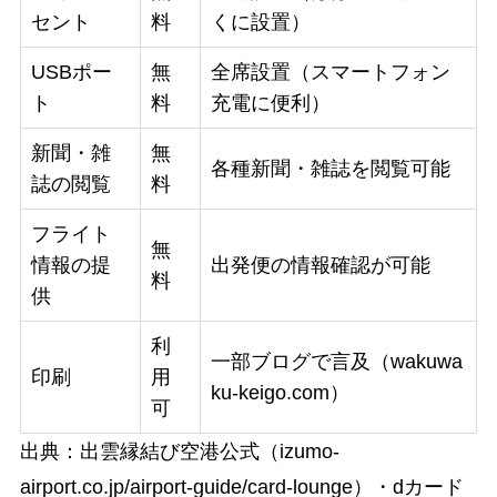
セント
料
くに設置）
USBポー
無
全席設置（スマートフォン
ト
料
充電に便利）
新聞・雑
無
各種新聞・雑誌を閲覧可能
誌の閲覧
料
フライト
無
情報の提
出発便の情報確認が可能
料
供
利
一部ブログで言及（wakuwa
印刷
用
ku-keigo.com）
可
出典：出雲縁結び空港公式（izumo-
airport.co.jp/airport-guide/card-lounge）・dカード