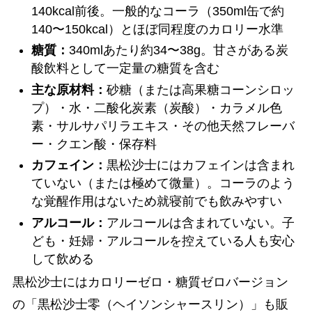
140kcal前後。一般的なコーラ（350ml缶で約
140〜150kcal）とほぼ同程度のカロリー水準
糖質：
340mlあたり約34〜38g。甘さがある炭
酸飲料として一定量の糖質を含む
主な原材料：
砂糖（または高果糖コーンシロッ
プ）・水・二酸化炭素（炭酸）・カラメル色
素・サルサパリラエキス・その他天然フレーバ
ー・クエン酸・保存料
カフェイン：
黒松沙士にはカフェインは含まれ
ていない（または極めて微量）。コーラのよう
な覚醒作用はないため就寝前でも飲みやすい
アルコール：
アルコールは含まれていない。子
ども・妊婦・アルコールを控えている人も安心
して飲める
黒松沙士にはカロリーゼロ・糖質ゼロバージョン
の「黒松沙士零（ヘイソンシャースリン）」も販