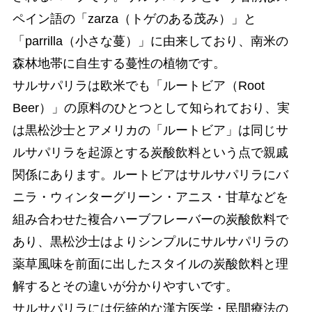
ペイン語の「zarza（トゲのある茂み）」と
「parrilla（小さな蔓）」に由来しており、南米の
森林地帯に自生する蔓性の植物です。
サルサパリラは欧米でも「ルートビア（Root
Beer）」の原料のひとつとして知られており、実
は黒松沙士とアメリカの「ルートビア」は同じサ
ルサパリラを起源とする炭酸飲料という点で親戚
関係にあります。ルートビアはサルサパリラにバ
ニラ・ウィンターグリーン・アニス・甘草などを
組み合わせた複合ハーブフレーバーの炭酸飲料で
あり、黒松沙士はよりシンプルにサルサパリラの
薬草風味を前面に出したスタイルの炭酸飲料と理
解するとその違いが分かりやすいです。
サルサパリラには伝統的な漢方医学・民間療法の