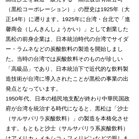
（黒松コーポレーション）」の歴史は1925年（大
正14年）に遡ります。1925年に台湾・台北で「進
馨商会（しんきんしょうかい）」として創業した
黒松の前身企業は、日本統治時代の台湾でサイダ
ー・ラムネなどの炭酸飲料の製造を開始しまし
た。当時の台湾では炭酸飲料そのものが珍しい
「高級品」であり、日本統治下で近代的な飲料製
造技術が台湾に導入されたことが黒松の事業の出
発点となっています。
1950年代、日本の植民地支配が終わり中華民国政
府が台湾を統治する時代になると、黒松は「沙士
（サルサパリラ炭酸飲料）」の製造を本格化させ
ます。もともと沙士（サルサパリラ系炭酸飲料）
はアメリカ・メキシコ・フィリピンなどで親しま