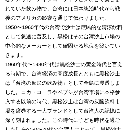
れていた飲み物で、台湾には日本統治時代から戦
後のアメリカの影響を通じて伝わりました。
1950〜1960年代の台湾で沙士は庶民的な清涼飲料
として急速に普及し、黒松はその台湾沙士市場の
中心的なメーカーとして確固たる地位を築いてい
きます。
1960年代〜1980年代は黒松沙士の黄金時代と言え
る時期で、台湾経済の高度成長とともに黒松沙士
は「台湾の庶民の飲み物」として全島に浸透しま
した。コカ・コーラやペプシが台湾市場に本格参
入する以前の時代、黒松沙士は台湾の炭酸飲料市
場を席巻する一大ブランドとして台湾人の記憶に
深く刻まれました。この時代に子ども時代を過ご
した現在の50〜70代の台湾人にとって、黒松沙士