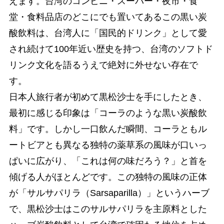
えます。台湾のコンビニ・スーパー・夜市・食
堂・食料品店のどこにでも置いてあるこの黒い炭
酸飲料は、台湾人に「国民的ドリンク」として愛
され続けて100年近い歴史を持つ、台湾のソフトド
リンク文化を語るうえで絶対に外せない存在で
す。
日本人旅行者が初めて黒松沙士を手にしたとき、
最初に感じる印象は「コーラのような黒い炭酸飲
料」です。しかし一口飲んだ瞬間、コーラともル
ートビアとも異なる独特の薬草系の風味が口いっ
ぱいに広がり、「これは何の味だろう？」と首を
傾げる人がほとんどです。この独特の風味の正体
が「サルサパリラ（Sarsaparilla）」というハーブ
で、黒松沙士はこのサルサパリラを主原料とした