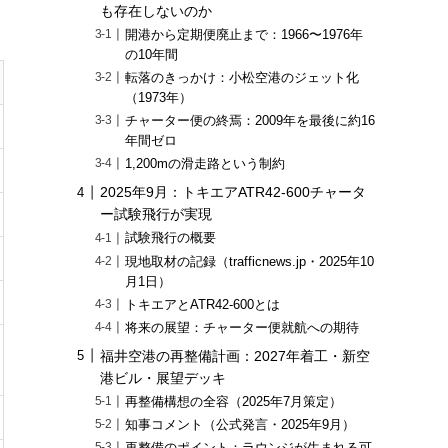
も存在しないのか
開港から定期便廃止まで：1966〜1976年
の10年間
転落のきっかけ：小松空港のジェット化
（1973年）
チャーター便の終焉：2009年を最後に約16
年間ゼロ
1,200mの滑走路という制約
2025年9月：トキエアATR42-600チャータ
ー試験飛行が実現
試験飛行の概要
現地取材の記録（trafficnews.jp・2025年10
月1日）
トキエアとATR42-600とは
将来の展望：チャーター便就航への期待
福井空港の再整備計画：2027年着工・新空
港ビル・展望デッキ
再整備構想の全容（2025年7月策定）
知事コメント（公式発言・2025年9月）