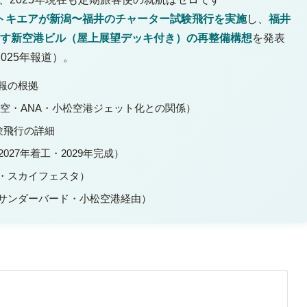
月にトキエアが新潟〜福井のチャーター試験飛行を実施
し、
福井
目指す新空港ビル（屋上展望デッキ付き）の再整備構想
を発表
025年報道）。
報の根拠
全日空・ANA・小松空港ジェット化との関係）
試験飛行の詳細
27年着工・2029年完成）
・スカイフェスタ）
サンダーバード・小松空港経由）