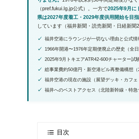
（pref.fukui.lg.jp公式）。一方で
2025年9
県は2027年度着工・2029年度供用開始を
しています（福井新聞・読売新聞・日経新聞2
✓
福井空港にラウンジが一切ない理由と公式情
✓
1966年開港〜1976年定期便廃止の歴史（
✓
2025年9月トキエアATR42-600チャーター
✓
総事業費約50億円・新空港ビル再整備構想（20
✓
福井空港の現在の施設（展望デッキ・カフェ
✓
福井へのベストアクセス（北陸新幹線・特急
目次