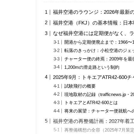
福井空港のラウンジ：2026年最新
福井空港（FKJ）の基本情報：日本
なぜ福井空港には定期便がなく、
開港から定期便廃止まで：1966〜1
転落のきっかけ：小松空港のジェッ
チャーター便の終焉：2009年を最
1,200mの滑走路という制約
2025年9月：トキエアATR42-6
試験飛行の概要
現地取材の記録（trafficnews.jp・
トキエアとATR42-600とは
将来の展望：チャーター便就航へ
福井空港の再整備計画：2027年着
再整備構想の全容（2025年7月策