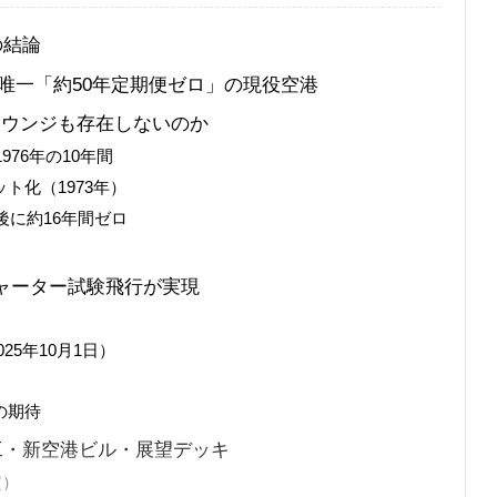
の結論
唯一「約50年定期便ゼロ」の現役空港
ラウンジも存在しないのか
976年の10年間
ト化（1973年）
後に約16年間ゼロ
00チャーター試験飛行が実現
2025年10月1日）
の期待
工・新空港ビル・展望デッキ
定）